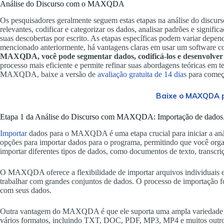
Análise do Discurso com o MAXQDA
Os pesquisadores geralmente seguem estas etapas na análise do discurso:
relevantes, codificar e categorizar os dados, analisar padrões e signific
suas descobertas por escrito. As etapas específicas podem variar dep
mencionado anteriormente, há vantagens claras em usar um software 
MAXQDA, você pode segmentar dados, codificá-los e desenvolver i
processo mais eficiente e permite refinar suas abordagens teóricas em 
MAXQDA, baixe a versão de
avaliação gratuita de 14 dias
para começ
Baixe o MAXQDA p
Etapa 1 da Análise do Discurso com MAXQDA: Importação de dados
Importar
dados para o MAXQDA é uma etapa crucial para iniciar a an
opções para importar dados para o programa, permitindo que você orga
importar diferentes tipos de dados, como documentos de texto, transc
O MAXQDA oferece a flexibilidade de importar arquivos individuais e p
trabalhar com grandes conjuntos de dados. O processo de importação foi
com seus dados.
Outra vantagem do MAXQDA é que ele suporta uma ampla variedade d
vários formatos, incluindo TXT, DOC, PDF, MP3, MP4 e muitos outr