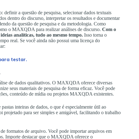
 definir a questão de pesquisa, selecionar dados textuais
ados dentro do discurso, interpretar os resultados e documentar
endendo da questão de pesquisa e da metodologia. Como
como o MAXQDA para realizar análises de discurso.
Com o
deias analíticas, tudo ao mesmo tempo.
Isso torna o
tempo real. Se você ainda não possui uma licença do
ar:
ara testar.
.
álise de dados qualitativos. O MAXQDA oferece diversas
nize seus materiais de pesquisa de forma eficaz. Você pode
rições, conteúdo de mídia ou projetos MAXQDA existentes.
astas inteiras de dados, o que é especialmente útil ao
 projetado para ser simples e amigável, facilitando o trabalho
e formatos de arquivo. Você pode importar arquivos em
os. Importe destacar que o MAXQDA oferece o