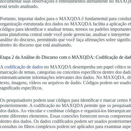
documentar suas observações e entendimentos diretamente no MAXQD
está sendo analisado.
Portanto, importar dados para o MAXQDA é fundamental para conduzir 
organização estruturada dos dados no MAXQDA facilita a aplicação efic
códigos para identificar e analisar temas, termos ou padrões importa
uma plataforma central onde você pode gerenciar, analisar e interpretar
análise do discurso, permitindo que você faça afirmações sobre signifi
dentro do discurso que está analisando.
Etapa 2 da Análise do Discurso com o MAXQDA: Codificação de da
A
codificação de dados
no MAXQDA desempenha um papel crítico no pro
marcação de temas, categorias ou conceitos específicos dentro dos dad
sistematicamente informações relevantes dos dados. No MAXQDA, dife
texto, imagens, vídeos ou arquivos de áudio. Códigos podem ser usado
significado específicos.
Os pesquisadores podem usar códigos para identificar e marcar certos
posteriormente. A codificação no MAXQDA permite que os pesquisador
dos dados. Ao vincular e combinar códigos e organizá-los hierarquica
entre diferentes elementos. Essas conexões fornecem novas compreens
dentro dos dados. Os dados codificados podem ser usados posteriorm
consultas ou filtros complexos podem ser aplicados para examinar aspec