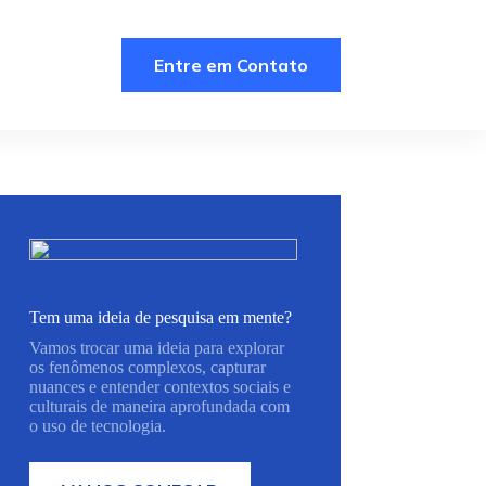
Entre em Contato
Tem uma ideia de pesquisa em mente?
Vamos trocar uma ideia para explorar
os fenômenos complexos, capturar
nuances e entender contextos sociais e
culturais de maneira aprofundada com
o uso de tecnologia.